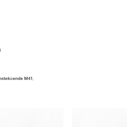
1
nstekcende M41
,