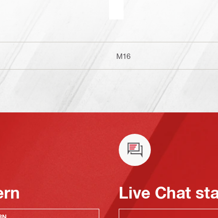
M16
ern
Live Chat st
RN