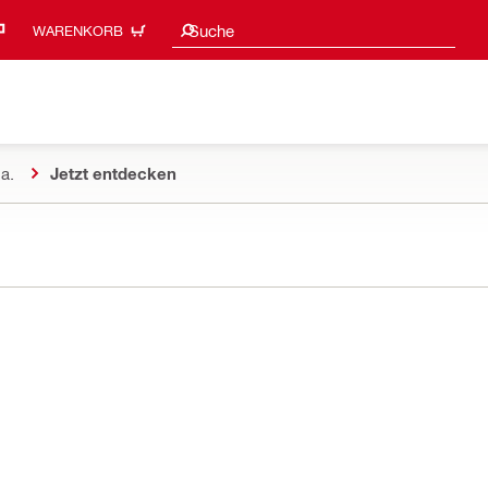
Suchvorschläge
Suche
WARENKORB
a.
Jetzt entdecken