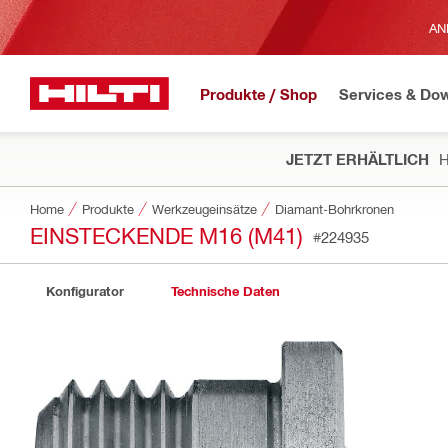
AN
Produkte / Shop
Services & Do
JETZT ERHÄLTLICH
H
Home
Produkte
Werkzeugeinsätze
Diamant-Bohrkronen
EINSTECKENDE M16 (M41)
#224935
Konfigurator
Technische Daten