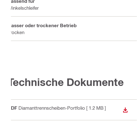
Passend für
Winkelschleifer
Nasser oder trockener Betrieb
Trocken
Technische Dokumente
PDF
Diamanttrennscheiben-Portfolio
[ 1.2 MB ]
ANZEI