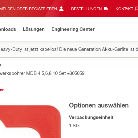
MELDEN ODER REGISTRIEREN
BESTELLUNGEN
KONTAKT‎
wnloads
Lösungen
Engineering Center
eavy-Duty ist jetzt kabellos! Die neue Generation Akku-Geräte ist d
r
werksbohrer MDB 4,5,6,8,10 Set
#305059
gen
Optionen auswählen
Verpackungseinheit
1 Stk