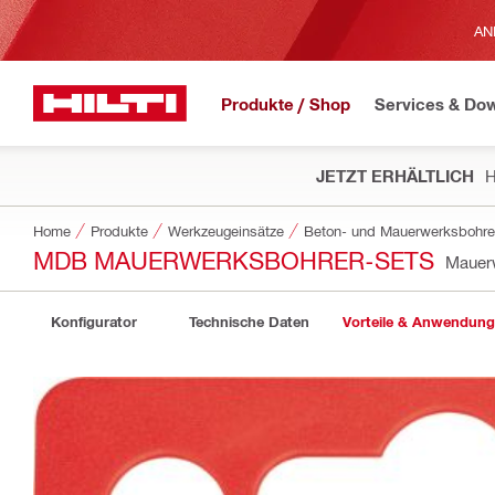
AN
Produkte / Shop
Services & Do
JETZT ERHÄLTLICH
H
Home
Produkte
Werkzeugeinsätze
Beton- und Mauerwerksbohre
MDB MAUERWERKSBOHRER-SETS
Mauer
Konfigurator
Technische Daten
Vorteile & Anwendun