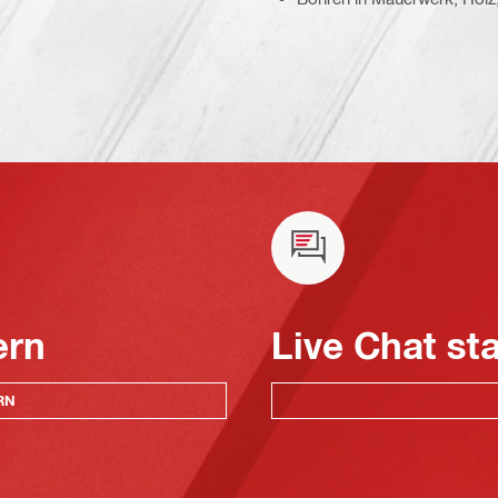
ern
Live Chat st
RN