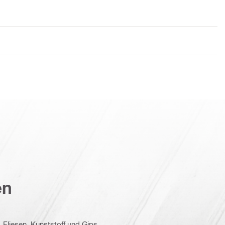
en
 Fliesen, Kunststoff und Gips