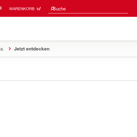
Suchvorschläge
Suche
WARENKORB
a.
Jetzt entdecken