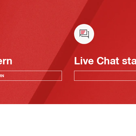
ern
Live Chat st
RN