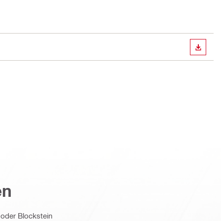
ANZEI
en
 oder Blockstein