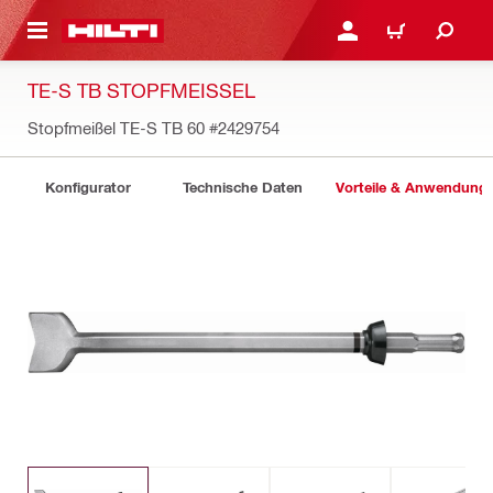
AUPTINHALT
ANMELDEN ODER REGIS
WARENKORB
TE-S TB STOPFMEISSEL
Stopfmeißel TE-S TB 60
#2429754
Konfigurator
Technische Daten
Vorteile & Anwendung