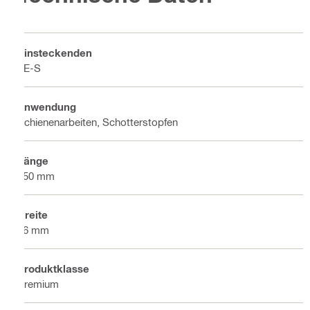
Einsteckenden
TE-S
Anwendung
Schienenarbeiten, Schotterstopfen
Länge
550 mm
Breite
76 mm
Produktklasse
Premium