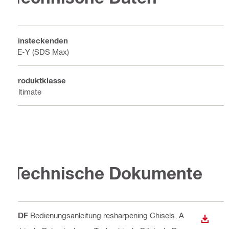
Einsteckenden
TE-Y (SDS Max)
Produktklasse
Ultimate
Technische Dokumente
PDF
Bedienungsanleitung resharpening Chisels
, A
ANZEI