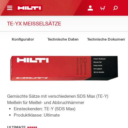
AUPTINHALT
ANMELDEN ODER REGIS
WARENKORB
TE-YX MEISSELSÄTZE
Konfigurator
Technische Daten
Technische Dokument
Gemischte Sätze mit verschiedenen SDS Max (TE-Y)
Meißeln für Meißel- und Abbruchhämmer
Einsteckenden: TE-Y (SDS Max)
Produktklasse: Ultimate
ULTIMATE