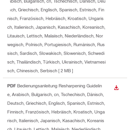
rabisch, Bulgarisch, cn, Tschechisch, Dänisch, Deu
tsch, Griechisch, Englisch, Spanisch, Estnisch, Fin
nisch, Französisch, Hebräisch, Kroatisch, Ungaris
ch, Italienisch, Japanisch, Kasachisch, Koreanisch,
Litauisch, Lettisch, Malaiisch, Niederländisch, Nor
wegisch, Polnisch, Portugiesisch, Rumänisch, Rus
sisch, Sardisch, Slowakisch, Slowenisch, Schwedi
sch, Thailändisch, Türkisch, Ukrainisch, Vietnamesi
sch, Chinesisch, Serbisch
[ 2 MB ]
PDF
Bedienungsanleitung Resharpening Guidelin
ANZEI
e
, Arabisch, Bulgarisch, cn, Tschechisch, Dänisch,
Deutsch, Griechisch, Englisch, Spanisch, Estnisch,
Finnisch, Französisch, Hebräisch, Kroatisch, Unga
risch, Italienisch, Japanisch, Kasachisch, Koreanis
ch, Litauisch, Lettisch, Malaiisch, Niederländisch,