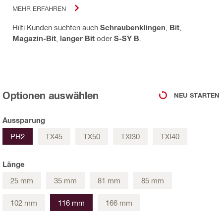
MEHR ERFAHREN
Hilti Kunden suchten auch
Schraubenklingen
,
Bit
,
Magazin-Bit
,
langer Bit
oder
S-SY B
.
Optionen auswählen
NEU STARTEN
Aussparung
PH2
TX45
TX50
TXI30
TXI40
Länge
25 mm
35 mm
81 mm
85 mm
102 mm
116 mm
166 mm