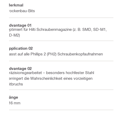
Merkmal
Trockenbau-Bits
Advantage 01
Optimiert für Hilti Schraubenmagazine (z. B. SMD, SD-M1,
SD-M2)
Application 02
Passt auf alle Phillips 2 (PH2) Schraubenkopfaufnahmen
Advantage 02
Präzisionsgearbeitet – besonders hochfester Stahl
verringert die Wahrscheinlichkeit eines vorzeitigen
Bitbruchs
Länge
116 mm