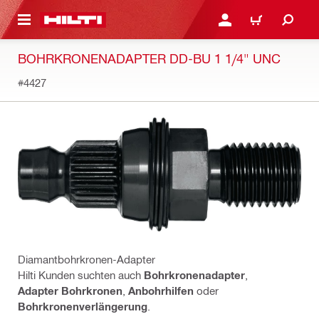
AUPTINHALT
ANMELDEN ODER REGIS
WARENKORB
BOHRKRONENADAPTER DD-BU 1 1/4" UNC
#4427
Diamantbohrkronen-Adapter
Hilti Kunden suchten auch
Bohrkronenadapter
,
Adapter Bohrkronen
,
Anbohrhilfen
oder
Bohrkronenverlängerung
.