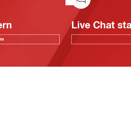
ern
Live Chat st
RN