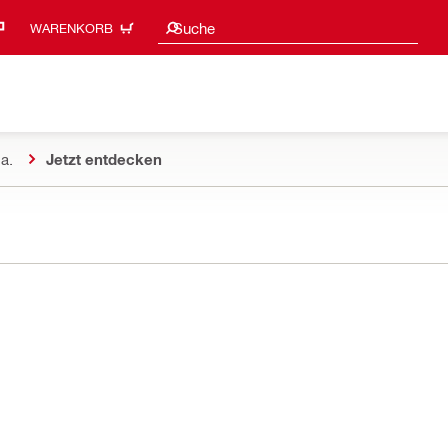
Suchvorschläge
Suche
WARENKORB
a.
Jetzt entdecken