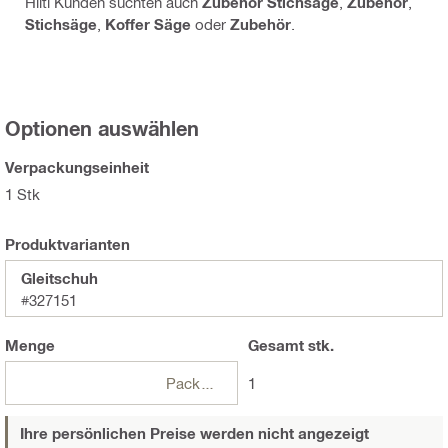
Hilti Kunden suchten auch
Zubehör Stichsäge
,
Zubehör
,
Stichsäge
,
Koffer Säge
oder
Zubehör
.
Optionen auswählen
Verpackungseinheit
1 Stk
Produktvarianten
Gleitschuh
#327151
Menge
Gesamt
stk.
Packungen
1
Ihre persönlichen Preise werden nicht angezeigt