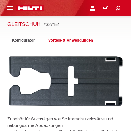
AUPTINHALT
ANMELDEN ODER REGIS
WARENKORB
GLEITSCHUH
#327151
Konfigurator
Vorteile & Anwendungen
Zubehör für Stichsägen wie Splitterschutzeinsätze und
reibungsarme Abdeckungen