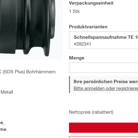
Verpackungseinheit
1 Stk
Produktvarianten
Schnellspannaufnahme TE 1
#282341
Menge
-C (SDS Plus) Bohrhämmern
Ihre persönlichen Preise wer
Bitte anmelden oder registriere
Metall
Nettopreis (rabattiert)
me
,
hme
.