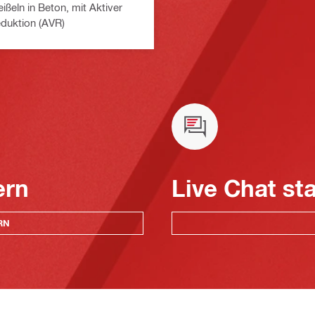
ißeln in Beton, mit Aktiver
eduktion (AVR)
ern
Live Chat st
RN