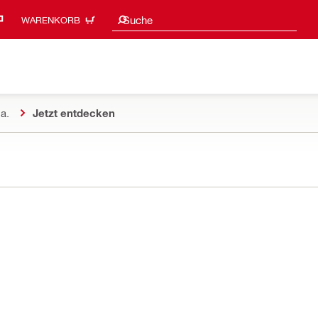
Suchvorschläge
Suche
WARENKORB
a.
Jetzt entdecken