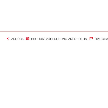
ZURÜCK
PRODUKTVORFÜHRUNG ANFORDERN
LIVE CHA
Kontakt
News
Kontakt
Pressemittei