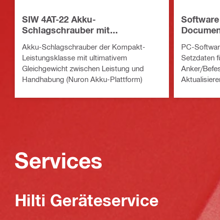
SIW 4AT-22 Akku-
Software
Schlagschrauber mit
Documen
Außenvierkant ½”
Akku-Schlagschrauber der Kompakt-
PC-Softwar
Leistungsklasse mit ultimativem
Setzdaten f
Gleichgewicht zwischen Leistung und
Anker/Befe
Handhabung (Nuron Akku-Plattform)
Aktualisier
Drehmoment
USB-Kabel
Services
Hilti Geräteservice