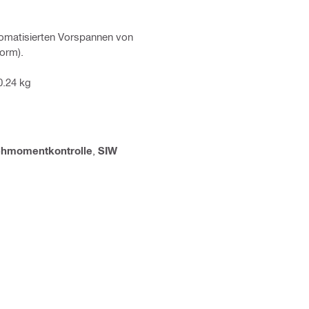
omatisierten Vorspannen von
orm).
0.24 kg
ehmomentkontrolle
,
SIW