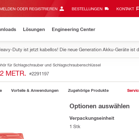
MELDEN ODER REGISTRIEREN
BESTELLUNGEN
KONTAKT‎
wnloads
Lösungen
Engineering Center
eavy-Duty ist jetzt kabellos! Die neue Generation Akku-Geräte ist d
hör für Schlagschrauber und Schlagschraubenschlüssel
2 METR.
#2291197
e
Vorteile & Anwendungen
Zugehörige Produkte
Servic
Optionen auswählen
Verpackungseinheit
1 Stk