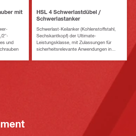
uber mit
HSL 4 Schwerlastdübel /
Schwerlastanker
wer-
Schwerlast-Keilanker (Kohlenstoffstahl,
/2"-
Sechskantkopf) der Ultimate-
res und
Leistungsklasse, mit Zulassungen für
schrauben
sicherheitsrelevante Anwendungen in
Beton
ement