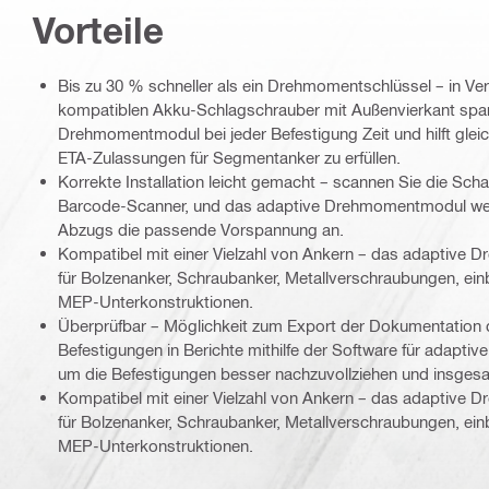
Vorteile
Bis zu 30 % schneller als ein Drehmomentschlüssel – in Ve
kompatiblen Akku-Schlagschrauber mit Außenvierkant spar
Drehmomentmodul bei jeder Befestigung Zeit und hilft gleic
ETA-Zulassungen für Segmentanker zu erfüllen.
Korrekte Installation leicht gemacht – scannen Sie die Scha
Barcode-Scanner, und das adaptive Drehmomentmodul we
Abzugs die passende Vorspannung an.
Kompatibel mit einer Vielzahl von Ankern – das adaptive 
für Bolzenanker, Schraubanker, Metallverschraubungen, ei
MEP-Unterkonstruktionen.
Überprüfbar – Möglichkeit zum Export der Dokumentation 
Befestigungen in Berichte mithilfe der Software für adap
um die Befestigungen besser nachzuvollziehen und insgesamt
Kompatibel mit einer Vielzahl von Ankern – das adaptive 
für Bolzenanker, Schraubanker, Metallverschraubungen, ei
MEP-Unterkonstruktionen.