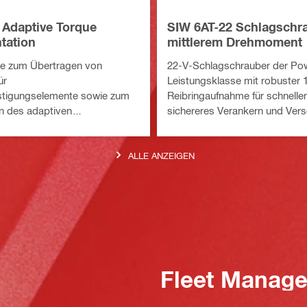
 Adaptive Torque
SIW 6AT-22 Schlagschra
tation
mittlerem Drehmoment
e zum Übertragen von
22-V-Schlagschrauber der Po
ür
Leistungsklasse mit robuster 1
stigungselemente sowie zum
Reibringaufnahme für schnelle
en des adaptiven
sichereres Verankern und Ver
moduls SI-AT-A22 über
ALLE ANZEIGEN
Fleet Manag