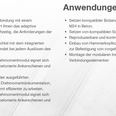
Anwendung
rbindung mit einem
Setzen kompatibler Bolzena
t Ihnen das adaptive
M24 in Beton.
hzeitig, die Anforderungen der
Setzen von kompatiblen Sch
Reproduzierbare und kontr
chtel mit dem integrierten
Einbau von Hammerkopfsch
ndet bei jedem Auslösen des
zur Befestigung von vorg
Montage der modularen In
Drehmomentmodul eignet sich
Verbindungselementen
nbetonierte Ankerschienen und
der ausgeführten
tive Drehmomentdokumentation,
 effizienter zu arbeiten.
Drehmomentmodul eignet sich
nbetonierte Ankerschienen und