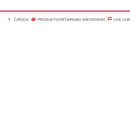
ZURÜCK
PRODUKTVORFÜHRUNG ANFORDERN
LIVE CHA
Kontakt
News
Kontakt
Pressemittei
Hilti Store finden
Hilti Newslet
Rückruf anfordern
Die Hilti Gro