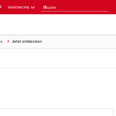
Suchvorschläge
Suche
WARENKORB
a.
Jetzt entdecken