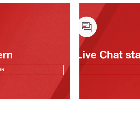
ern
Live Chat st
RN