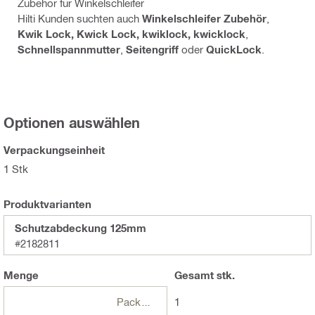
Zubehör für Winkelschleifer
Hilti Kunden suchten auch
Winkelschleifer Zubehör
,
Kwik Lock, Kwick Lock, kwiklock, kwicklock
,
Schnellspannmutter
,
Seitengriff
oder
QuickLock
.
Optionen auswählen
Verpackungseinheit
1 Stk
Produktvarianten
Schutzabdeckung 125mm
#2182811
Menge
Gesamt
stk.
Packungen
1