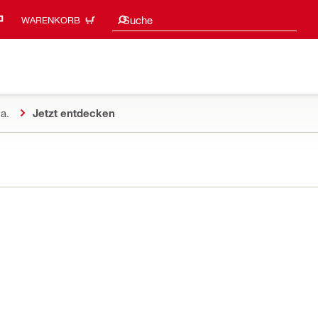
Suchvorschläge
Suche
WARENKORB
a.
Jetzt entdecken