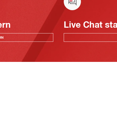
ern
Live Chat st
RN