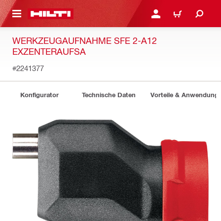
AUPTINHALT
ANMELDEN ODER REGIS
WARENKORB
WERKZEUGAUFNAHME SFE 2-A12
EXZENTERAUFSA
#2241377
Konfigurator
Technische Daten
Vorteile & Anwendung