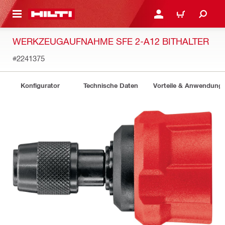
AUPTINHALT
ANMELDEN ODER REGIS
WARENKORB
WERKZEUGAUFNAHME SFE 2-A12 BITHALTER
#2241375
Konfigurator
Technische Daten
Vorteile & Anwendung