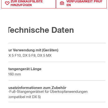
ZUR EINKAUFSLISTE
VERFÜGBARKEIT PRÜF
HINZUFÜGEN
EN
Technische Daten
Zur Verwendung mit (Geräten)
DX 5 F10, DX 5 F8, DX 5 MX
Stangengerät Länge
2160 mm
Zusatzinformationen zum Zubehör
7-Fuß-Stangengerätset für Überkopfanwendungen
(kompatibel mit DX 5)