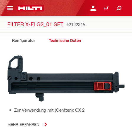
AUPTINHALT
ANMELDEN ODER REGIS
WARENKORB
FILTER X-FI G2_01 SET
#2122215
Konfigurator
Technische Daten
Zur Verwendung mit (Geräten): GX 2
MEHR ERFAHREN