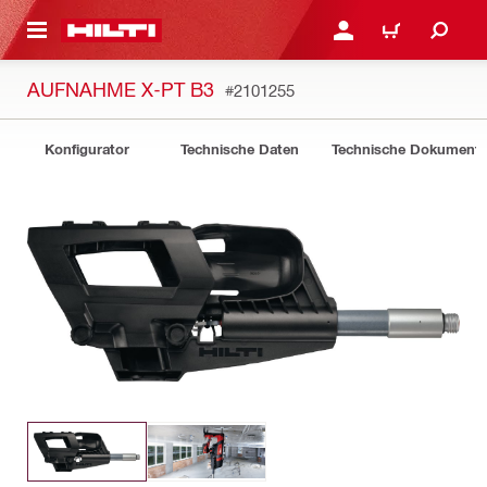
AUPTINHALT
ANMELDEN ODER REGIS
WARENKORB
AUFNAHME X-PT B3
#2101255
Konfigurator
Technische Daten
Technische Dokument