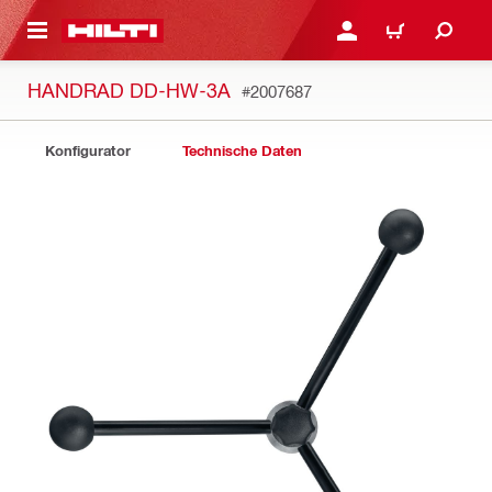
AUPTINHALT
ANMELDEN ODER REGIS
WARENKORB
HANDRAD DD-HW-3A
#2007687
Konfigurator
Technische Daten