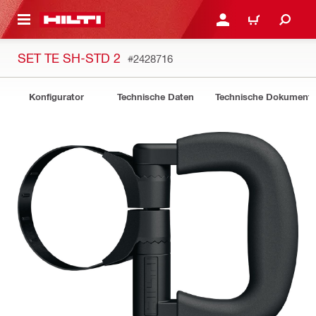
AUPTINHALT
ANMELDEN ODER REGIS
WARENKORB
SET TE SH-STD 2
#2428716
Konfigurator
Technische Daten
Technische Dokument