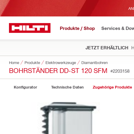
AN
Produkte / Shop
Services & Do
JETZT ERHÄLTLICH
H
Home
Produkte
Elektrowerkzeuge
Diamantbohren
BOHRSTÄNDER DD-ST 120 SFM
#2203158
Konfigurator
Technische Daten
Zugehörige Produkte