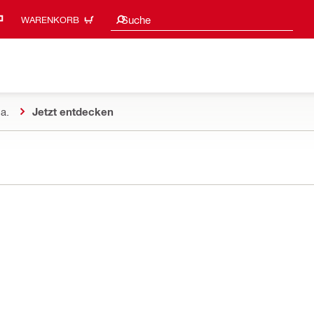
Suchvorschläge
Suche
WARENKORB
a.
Jetzt entdecken