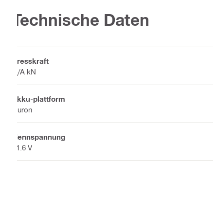
Technische Daten
Presskraft
N/A kN
Akku-plattform
Nuron
Nennspannung
21.6 V