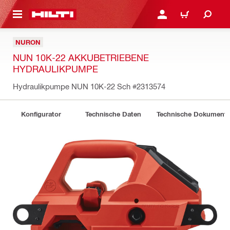
AUPTINHALT
ANMELDEN ODER REGIS
WARENKORB
NURON
NUN 10K-22 AKKUBETRIEBENE
HYDRAULIKPUMPE
Hydraulikpumpe NUN 10K-22 Sch
#2313574
Konfigurator
Technische Daten
Technische Dokument