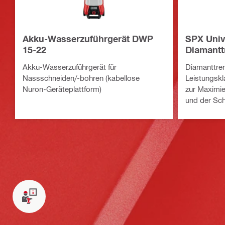
Akku-Wasserzuführgerät DWP
SPX Univ
15-22
Diamantt
Trennschl
Akku-Wasserzuführgerät für
Diamanttren
Nassschneiden/-bohren (kabellose
Leistungskl
Nuron-Geräteplattform)
zur Maximie
und der Sch
Trennschleif
Untergrundm