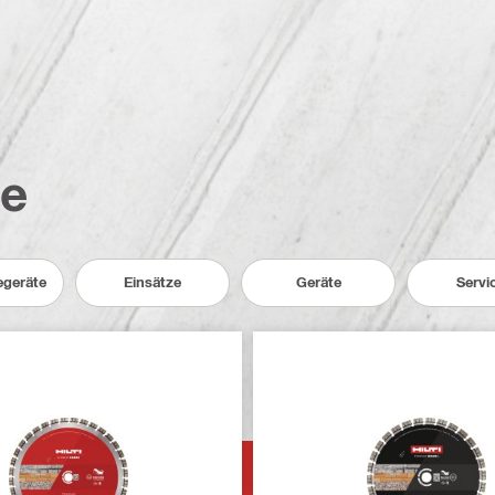
te
egeräte
Einsätze
Geräte
Servi