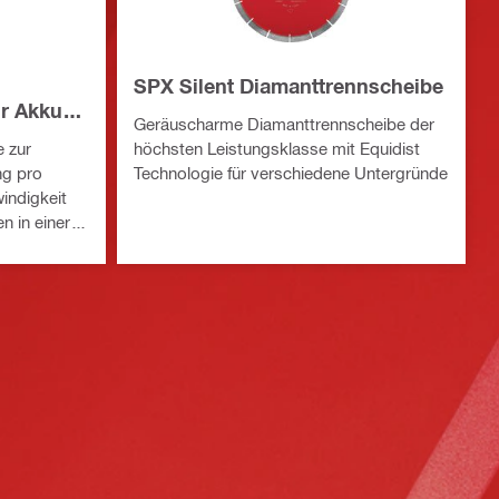
SPX Silent Diamanttrennscheibe
r Akku-
Geräuscharme Diamanttrennscheibe der
 zur
höchsten Leistungsklasse mit Equidist
ng pro
Technologie für verschiedene Untergründe
indigkeit
n in einer