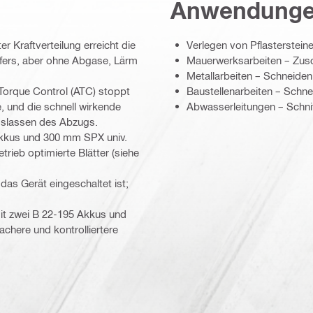
Anwendung
r Kraftverteilung erreicht die
Verlegen von Pflasterstei
fers, aber ohne Abgase, Lärm
Mauerwerksarbeiten – Zusc
Metallarbeiten – Schneiden
 Torque Control (ATC) stoppt
Baustellenarbeiten – Schn
 und die schnell wirkende
Abwasserleitungen – Schnit
oslassen des Abzugs.
Akkus und 300 mm SPX univ.
trieb optimierte Blätter (siehe
das Gerät eingeschaltet ist;
t zwei B 22-195 Akkus und
achere und kontrolliertere