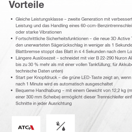
Vorteile
Gleiche Leistungsklasse – zweite Generation mit verbesserte
Leistung und das Handling eines 60-ccm-Benzintrennschlei
oder starke Vibrationen
Fortschrittliche Sicherheitsfunktionen – die neue 3D Active
den unerwarteten Sägerückschlag in weniger als 1 Sekunde,
Blattbremse stoppt das Blatt in ≤ 4 Sekunden nach dem L
Längere Auslösezeit – schneidet mit vier B 22-290 Nuron 
bis zu 30 % mehr als mit einer vollen Tankfüllung; für Akkube
technische Daten unten)
Start per Knopfdruck – die grüne LED-Taste zeigt an, wenn 
nach 1 Minute wird es automatisch ausgeschaltet
Bequeme Handhabung – mit einem Gewicht von 12,2 kg (mi
einer 300 mm Scheibe) ermöglicht dieser Trennschleifer einf
Schnitte in jeder Ausrichtung
Nasser oder trockener Betrieb
Elektronische Schnellabschaltung (ATC)