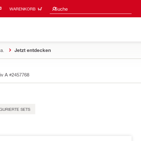
Suchvorschläge
Suche
WARENKORB
a.
Jetzt entdecken
iv A
#2457768
GURIERTE SETS