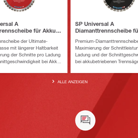
ersal A
SP Universal A
rennscheibe für Akku-
Diamanttrennscheibe fü
eifer
Trennschleifer
nscheibe der Ultimate-
Premium-Diamanttrennscheibe
asse mit längerer Haltbarkeit
Maximierung der Schnittleistu
rung der Schnitte pro Ladung
Ladung und der Schnittgeschw
nittgeschwindigkeit bei Akku-
bei akkubetriebenen Trennsäge
ern in einer Vielzahl von
Vielzahl von Grundmaterialien
aterialien
ALLE ANZEIGEN