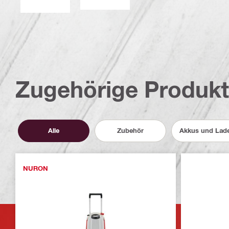
Zugehörige Produk
Alle
Zubehör
Akkus und Lad
NURON