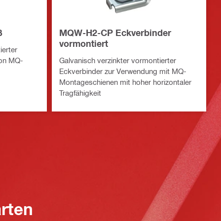
ß
MQW-H2-CP Eckverbinder
vormontiert
ierter
von MQ-
Galvanisch verzinkter vormontierter
Eckverbinder zur Verwendung mit MQ-
Montageschienen mit hoher horizontaler
Tragfähigkeit
arten