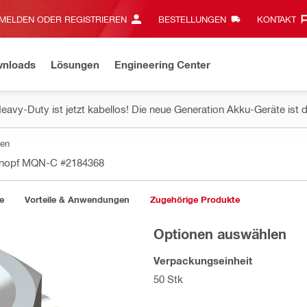
MELDEN ODER REGISTRIEREN
BESTELLUNGEN
KONTAKT‎
wnloads
Lösungen
Engineering Center
eavy-Duty ist jetzt kabellos! Die neue Generation Akku-Geräte ist d
ten
knopf MQN-C
#2184368
e
Vorteile & Anwendungen
Zugehörige Produkte
Optionen auswählen
Verpackungseinheit
50 Stk