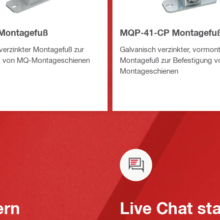
Montagefuß
MQP-41-CP Montagefu
verzinkter Montagefuß zur
Galvanisch verzinkter, vormont
g von MQ-Montageschienen
Montagefuß zur Befestigung 
Montageschienen
ern
Live Chat st