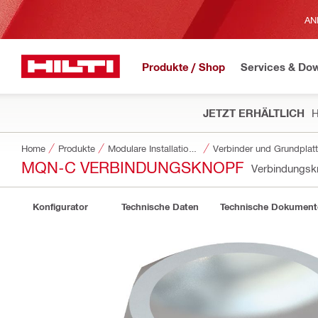
AN
Produkte / Shop
Services & Do
JETZT ERHÄLTLICH
H
Home
Produkte
Modulare Installationssysteme
Verbinder und Grundplat
MQN-C VERBINDUNGSKNOPF
Verbindungs
Konfigurator
Technische Daten
Technische Dokument