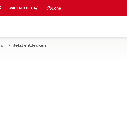
Suchvorschläge
Suche
WARENKORB
a.
Jetzt entdecken