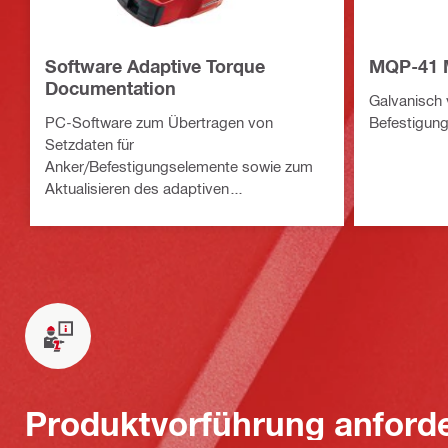
Software Adaptive Torque
MQP-41 
Documentation
Galvanisch 
PC-Software zum Übertragen von
Befestigun
Setzdaten für
Anker/Befestigungselemente sowie zum
Aktualisieren des adaptiven
Drehmomentmoduls SI-AT-A22 über
USB-Kabel
Produktvorführung anford