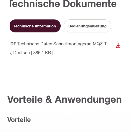
Technische Dokumente
Technische Information
Bedienungsanleitung
PDF
Technische Daten Schnellmontagerad MQZ-T
ANZEI
W
, Deutsch
[ 386.1 KB ]
Vorteile & Anwendungen
Vorteile