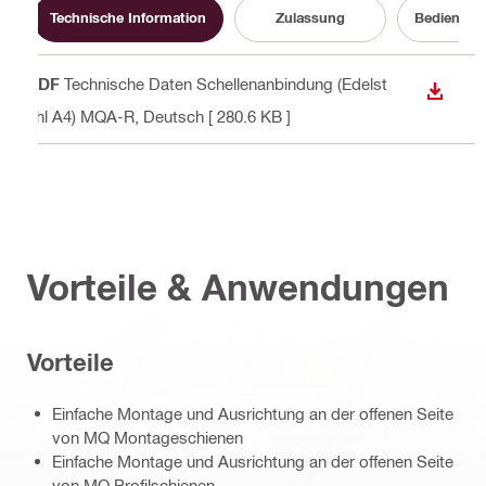
Technische Information
Zulassung
Bedienung
PDF
Technische Daten Schellenanbindung (Edelst
ANZEI
ahl A4) MQA-R
, Deutsch
[ 280.6 KB ]
Vorteile & Anwendungen
Vorteile
Einfache Montage und Ausrichtung an der offenen Seite
von MQ Montageschienen
Einfache Montage und Ausrichtung an der offenen Seite
von MQ Profilschienen