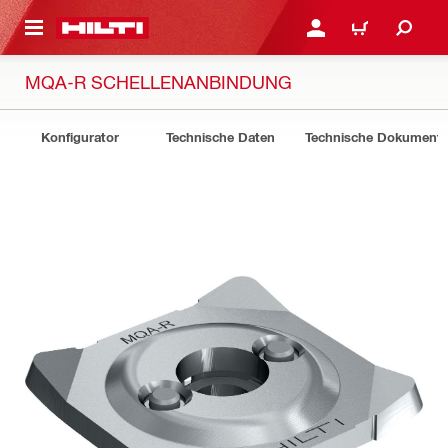
AUPTINHALT
ANMELDEN ODER REGIS
WARENKORB
MQA-R SCHELLENANBINDUNG
Konfigurator
Technische Daten
Technische Dokument