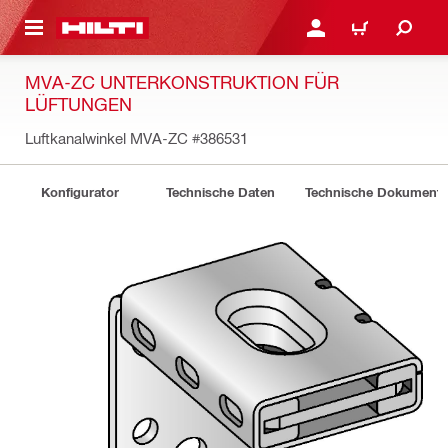
AUPTINHALT
ANMELDEN ODER REGIS
WARENKORB
MVA-ZC UNTERKONSTRUKTION FÜR
LÜFTUNGEN
Luftkanalwinkel MVA-ZC
#386531
Konfigurator
Technische Daten
Technische Dokument