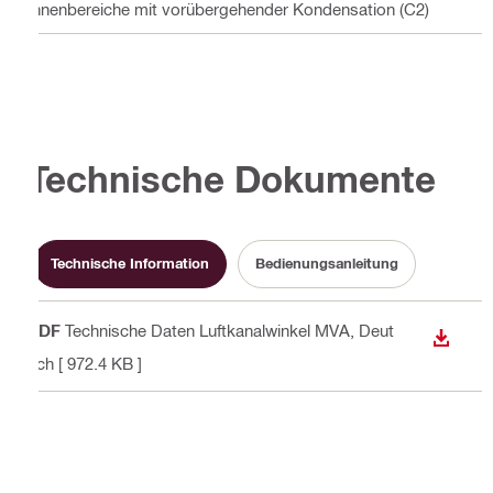
Innenbereiche mit vorübergehender Kondensation (C2)
Technische Dokumente
Technische Information
Bedienungsanleitung
PDF
Technische Daten Luftkanalwinkel MVA
, Deut
ANZEI
sch
[ 972.4 KB ]