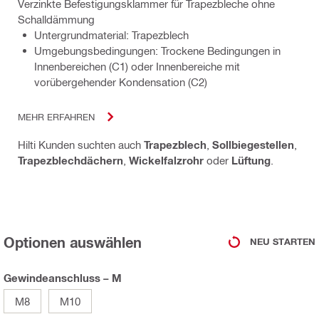
Verzinkte Befestigungsklammer für Trapezbleche ohne
Schalldämmung
Untergrundmaterial: Trapezblech
Umgebungsbedingungen: Trockene Bedingungen in
Innenbereichen (C1) oder Innenbereiche mit
vorübergehender Kondensation (C2)
MEHR ERFAHREN
Hilti Kunden suchten auch
Trapezblech
,
Sollbiegestellen
,
Trapezblechdächern
,
Wickelfalzrohr
oder
Lüftung
.
Optionen auswählen
NEU STARTEN
Gewindeanschluss – M
M8
M10