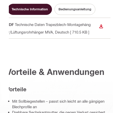
Technische Information
Bedienungsanleitung
PDF
Technische Daten Trapezblech-Montagehäng
ANZEI
er/Lüftungsrohrhänger MVA
, Deutsch
[ 710.5 KB ]
Vorteile & Anwendungen
Vorteile
Mit Sollbiegestellen – passt sich leicht an alle gängigen
Blechprofile an
Drehbare Sechskantmutter, die gegen Verlust gesichert