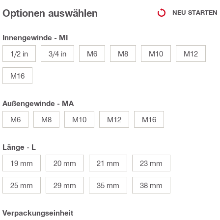
Optionen auswählen
NEU STARTEN
Innengewinde - MI
1/2 in
3/4 in
M6
M8
M10
M12
M16
Außengewinde - MA
M6
M8
M10
M12
M16
Länge - L
19 mm
20 mm
21 mm
23 mm
25 mm
29 mm
35 mm
38 mm
Verpackungseinheit