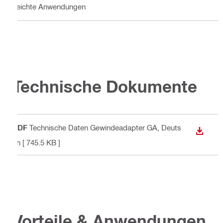
Leichte Anwendungen
Technische Dokumente
PDF
Technische Daten Gewindeadapter GA
, Deuts
ANZEI
ch
[ 745.5 KB ]
Vorteile & Anwendungen