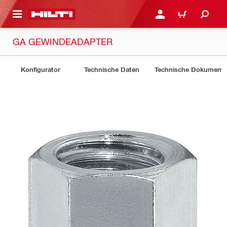
AUPTINHALT
ANMELDEN ODER REGIS
WARENKORB
GA GEWINDEADAPTER
Konfigurator
Technische Daten
Technische Dokument