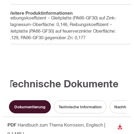
Weitere Produktinformationen
Reibungskoeffizient – Gleitplatte (PA66-GF30) auf Zink-
Magnesium-Oberfläche: 0,146, Reibungskoeffizient –
Gleitplatte (PA66-GF30) auf feuerverzinkter Oberfläche:
0,129, PA66-GF30 gegenüber Zn: 0,177
Technische Dokumente
Dokumentierung
Technische Information
Nachhalti
PDF
Handbuch zum Thema Korrosion
, Englisch
[
ANZEI
9.4 MB ]