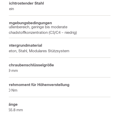
Nichtrostender Stahl
Nein
Umgebungsbedingungen
Außenbereich, geringe bis moderate
Schadstoffkonzentration (C3/C4 – niedrig)
Untergrundmaterial
Beton, Stahl, Modulares Stützsystem
Schraubenschlüsselgröße
19 mm
Drehmoment für Höhenverstellung
50 Nm
Länge
255.8 mm