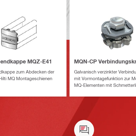
nendkappe MQZ-E41
MQN-CP Verbindungsk
dkappe zum Abdecken der
Galvanisch verzinkter Verbin
Hilti MQ Montageschienen
mit Vormontagefunktion zur 
MQ-Elementen mit Schmetterl