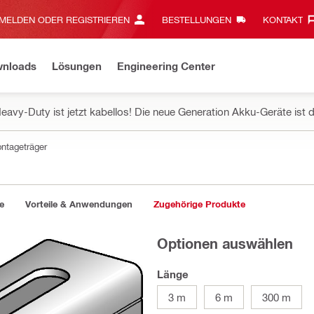
MELDEN ODER REGISTRIEREN
BESTELLUNGEN
KONTAKT‎
wnloads
Lösungen
Engineering Center
eavy-Duty ist jetzt kabellos! Die neue Generation Akku-Geräte ist d
ntageträger
e
Vorteile & Anwendungen
Zugehörige Produkte
Optionen auswählen
Länge
3 m
6 m
300 m