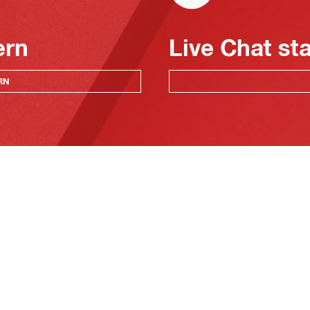
ern
Live Chat st
RN