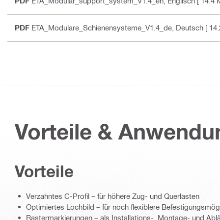
PDF
ETA_Modular_support_system_V1.4_en
, Englisch
[ 14.4 
PDF
ETA_Modulare_Schienensysteme_V1.4_de
, Deutsch
[ 14
Vorteile & Anwend
Vorteile
Verzahntes C-Profil – für höhere Zug- und Querlasten
Optimiertes Lochbild – für noch flexiblere Befestigungsmög
Rastermarkierungen – als Installations-, Montage- und Ablä