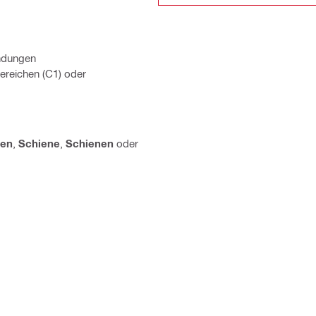
endungen
reichen (C1) oder
nen
,
Schiene
,
Schienen
oder