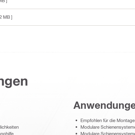
MB ]
.2 MB ]
ungen
Anwendung
Empfohlen für die Montage
lichkeiten
Modulare Schienensysteme 
nghilfe
Modulare Schienensysteme 