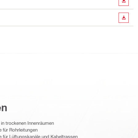
ANZEI
ANZEI
en
 in trockenen Innenräumen
für Rohrleitungen
für Lüftungskanäle und Kabeltrassen