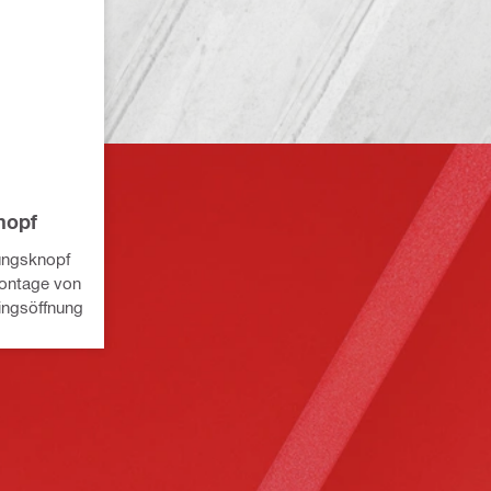
nopf
dungsknopf
Montage von
ingsöffnung