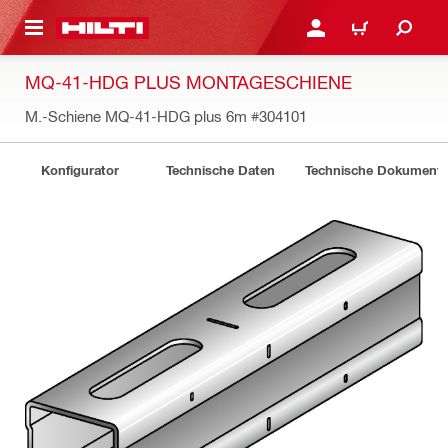
AUPTINHALT
ANMELDEN ODER REGIS
WARENKORB
MQ-41-HDG PLUS MONTAGESCHIENE
M.-Schiene MQ-41-HDG plus 6m
#304101
Konfigurator
Technische Daten
Technische Dokument