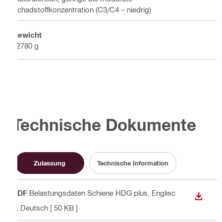
Schadstoffkonzentration (C3/C4 – niedrig)
Gewicht
12780 g
Technische Dokumente
Zulassung
Technische Information
PDF
Belastungsdaten Schiene HDG plus
, Englisc
ANZEI
h, Deutsch
[ 50 KB ]