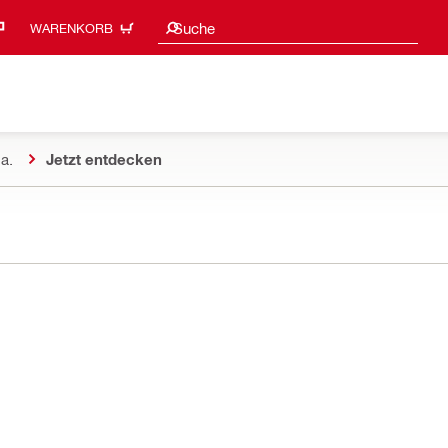
Suchvorschläge
Suche
WARENKORB
a.
Jetzt entdecken