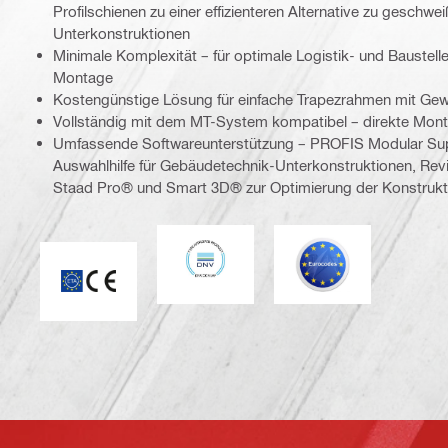
Profilschienen zu einer effizienteren Alternative zu geschw
Unterkonstruktionen
Minimale Komplexität – für optimale Logistik- und Baustell
Montage
Kostengünstige Lösung für einfache Trapezrahmen mit Ge
Vollständig mit dem MT-System kompatibel – direkte Mont
Umfassende Softwareunterstützung – PROFIS Modular Supp
Auswahlhilfe für Gebäudetechnik-Unterkonstruktionen, Revi
Staad Pro® und Smart 3D® zur Optimierung der Konstrukt
DNV
Eurocode
ETA_CE_Logo_2to1 (3608215)