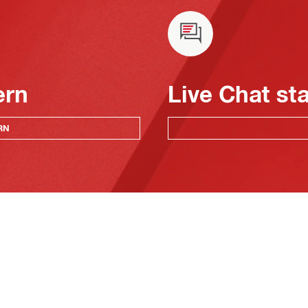
ern
Live Chat st
RN