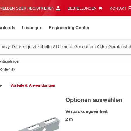
MELDEN ODER REGISTRIEREN
BESTELLUNGEN
KONTAKT‎
wnloads
Lösungen
Engineering Center
eavy-Duty ist jetzt kabellos! Die neue Generation Akku-Geräte ist d
ntageträger
2268492
e
Vorteile & Anwendungen
Optionen auswählen
Verpackungseinheit
2 m