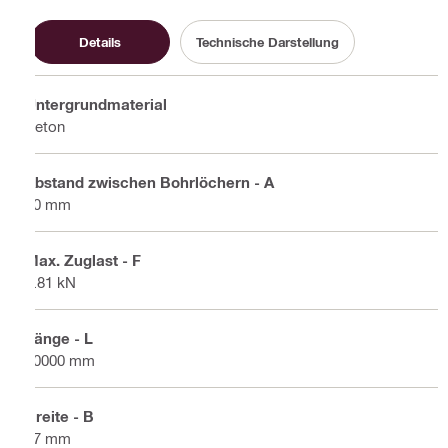
Details
Technische Darstellung
Untergrundmaterial
Beton
Abstand zwischen Bohrlöchern - A
20 mm
Max. Zuglast - F
0.81 kN
Länge - L
10000 mm
Breite - B
17 mm