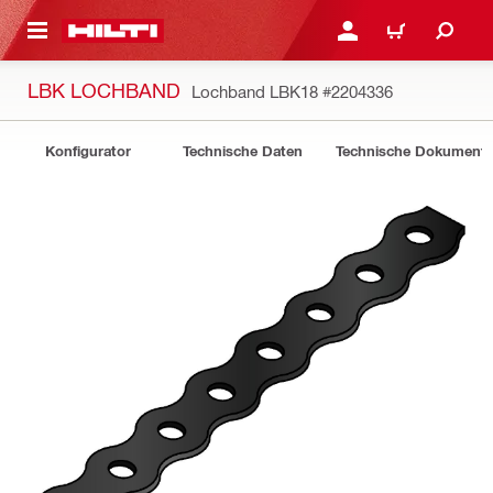
AUPTINHALT
ANMELDEN ODER REGIS
WARENKORB
LBK LOCHBAND
Lochband LBK18
#2204336
Konfigurator
Technische Daten
Technische Dokument