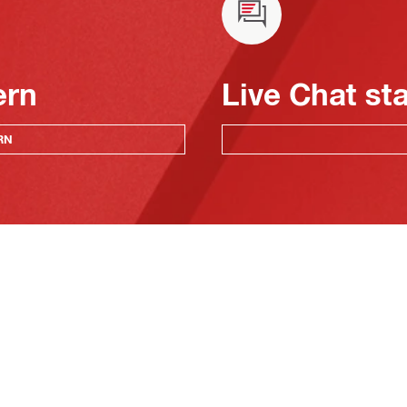
ern
Live Chat st
RN