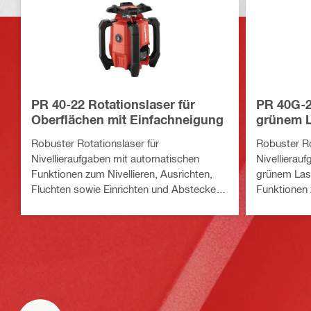
PR 40-22 Rotationslaser für
PR 40G-2
Oberflächen mit Einfachneigung
grünem L
Oberfläc
Robuster Rotationslaser für
Robuster Ro
Nivellieraufgaben mit automatischen
Nivellierau
Funktionen zum Nivellieren, Ausrichten,
grünem Las
Fluchten sowie Einrichten und Abstecken
Funktionen 
von Winkeln im Außenbereich (Nuron
Fluchten so
Akku-Plattform)
von Winkeln
Plattform)