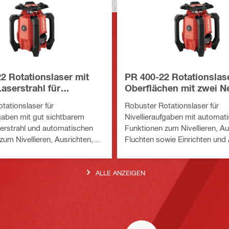
2 Rotationslaser mit
PR 400-22 Rotationslase
aserstrahl für
Oberflächen mit zwei 
hen mit Einfachneigung
tationslaser für
Robuster Rotationslaser für
fgaben mit gut sichtbarem
Nivellieraufgaben mit automat
erstrahl und automatischen
Funktionen zum Nivellieren, Au
zum Nivellieren, Ausrichten,
Fluchten sowie Einrichten und
wie Einrichten und Abstecken
von Winkeln mit zwei Neigung
 im Innenbereich (Nuron Akku-
Außenbereich (Nuron Akku-Pla
ALLE ANZEIGEN