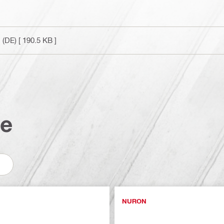
 (DE)
[ 190.5 KB ]
te
NURON