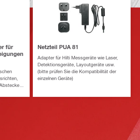
r für
Netzteil PUA 81
Neigungen
Adapter für Hilti Messgeräte wie Laser,
Detektionsgeräte, Layoutgeräte usw.
ischen
(bitte prüfen Sie die Kompatibilität der
srichten,
einzelnen Geräte)
 Abstecken
en im
ttform)