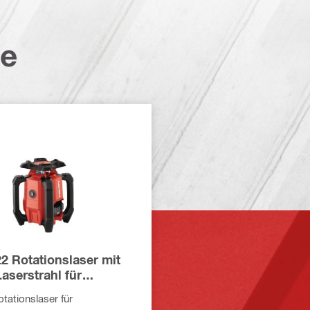
te
2 Rotationslaser mit
aserstrahl für
hen mit Einfachneigung
tationslaser für