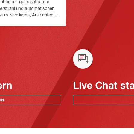
fgaben mit gut sichtbarem
erstrahl und automatischen
zum Nivellieren, Ausrichten,
wie Einrichten und Abstecken
 im Innenbereich (Nuron Akku-
ern
Live Chat st
RN