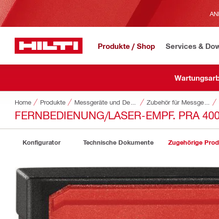
AN
Produkte / Shop
Services & Do
Wartungsarb
Home
Produkte
Messgeräte und Detektionssysteme
Zubehör für Messgeräte und Detektionsgeräte
FERNBEDIENUNG/LASER-EMPF. PRA 40
Konfigurator
Technische Dokumente
Zugehörige Prod