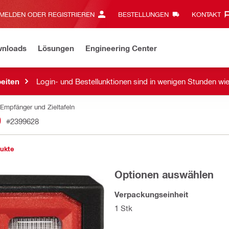
MELDEN ODER REGISTRIEREN
BESTELLUNGEN
KONTAKT‎
wnloads
Lösungen
Engineering Center
eiten
Login- und Bestellunktionen sind in wenigen Stunden wi
Empfänger und Zieltafeln
0
#2399628
ukte
Optionen auswählen
Verpackungseinheit
1 Stk