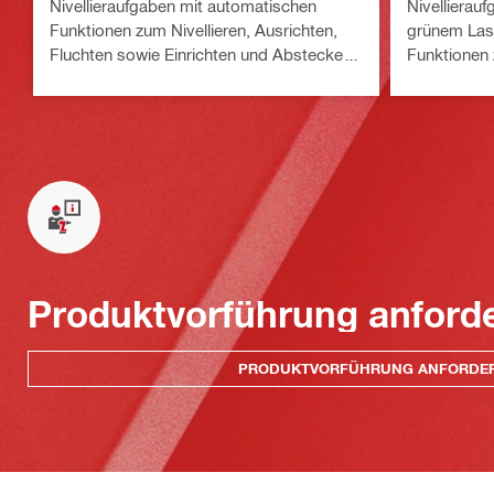
Nivellieraufgaben mit automatischen
Nivellierau
Funktionen zum Nivellieren, Ausrichten,
grünem Las
Fluchten sowie Einrichten und Abstecken
Funktionen 
von Winkeln im Außenbereich (Nuron
Fluchten so
Akku-Plattform)
von Winkeln
Plattform)
Produktvorführung anford
PRODUKTVORFÜHRUNG ANFORDE