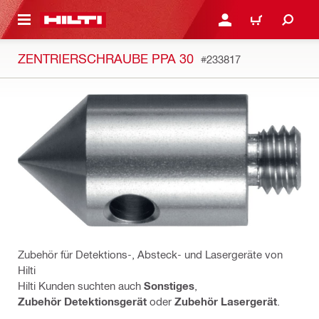
AUPTINHALT
ANMELDEN ODER REGIS
WARENKORB
ZENTRIERSCHRAUBE PPA 30
#233817
Zubehör für Detektions-, Absteck- und Lasergeräte von
Hilti
Hilti Kunden suchten auch
Sonstiges
,
Zubehör Detektionsgerät
oder
Zubehör Lasergerät
.