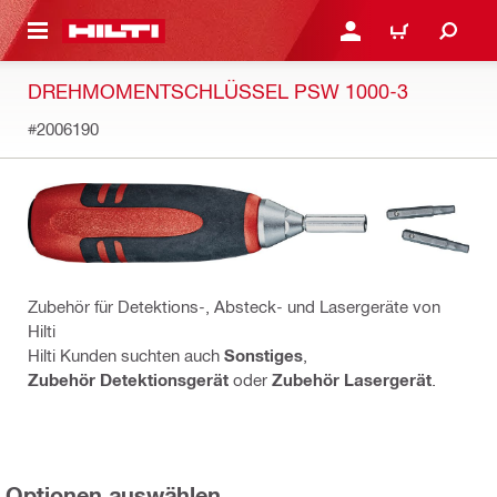
AUPTINHALT
ANMELDEN ODER REGIS
WARENKORB
DREHMOMENTSCHLÜSSEL PSW 1000-3
#2006190
Zubehör für Detektions-, Absteck- und Lasergeräte von
Hilti
Hilti Kunden suchten auch
Sonstiges
,
Zubehör Detektionsgerät
oder
Zubehör Lasergerät
.
Optionen auswählen