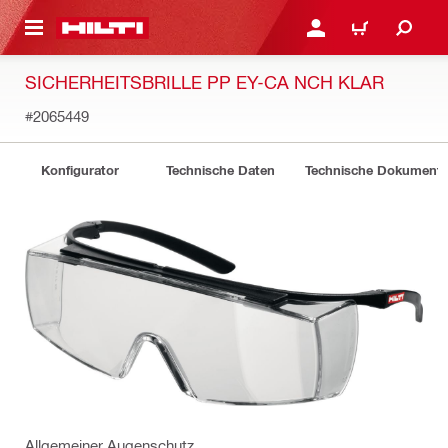
AUPTINHALT
ANMELDEN ODER REGIS
WARENKORB
SICHERHEITSBRILLE PP EY-CA NCH KLAR
#2065449
Konfigurator
Technische Daten
Technische Dokument
Allgemeiner Augenschutz