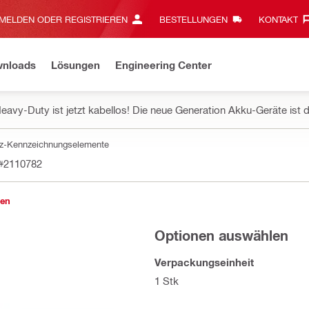
MELDEN ODER REGISTRIEREN
BESTELLUNGEN
KONTAKT‎
wnloads
Lösungen
Engineering Center
eavy-Duty ist jetzt kabellos! Die neue Generation Akku-Geräte ist d
z-Kennzeichnungselemente
#2110782
gen
Optionen auswählen
Verpackungseinheit
1 Stk