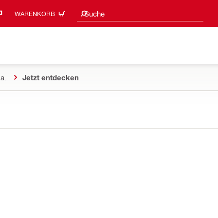
Suchvorschläge
Suche
WARENKORB
a.
Jetzt entdecken