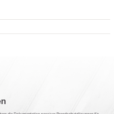
en
htern die Dokumentation passiver Brandschutzlösungen für