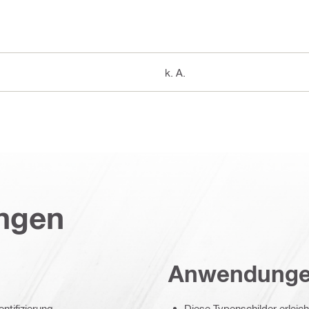
k. A.
ungen
Anwendung
ntifizierung
Diese Typenschilder erleic