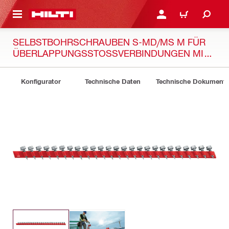
AUPTINHALT
ANMELDEN ODER REGIS
WARENKORB
SELBSTBOHRSCHRAUBEN S-MD/MS M FÜR
ÜBERLAPPUNGSSTOSSVERBINDUNGEN MIT D
EM STANDBEDIENUNGSGERÄT SDT 9
Konfigurator
Technische Daten
Technische Dokument