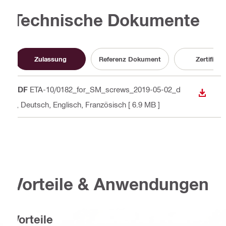
Technische Dokumente
Zulassung
Referenz Dokument
Zertifikat
PDF
ETA-10/0182_for_SM_screws_2019-05-02_d
ANZEI
e
, Deutsch, Englisch, Französisch
[ 6.9 MB ]
Vorteile & Anwendungen
Vorteile