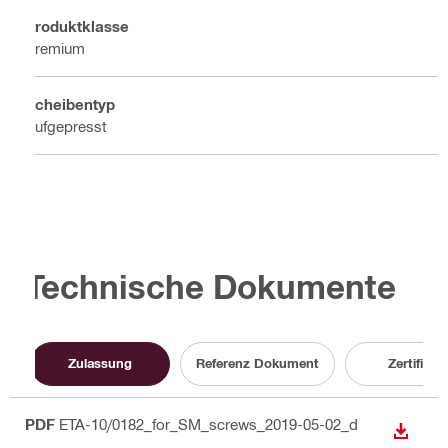
Produktklasse
Premium
Scheibentyp
Aufgepresst
Technische Dokumente
Zulassung
Referenz Dokument
Zertifikat
PDF
ETA-10/0182_for_SM_screws_2019-05-02_d
ANZEI