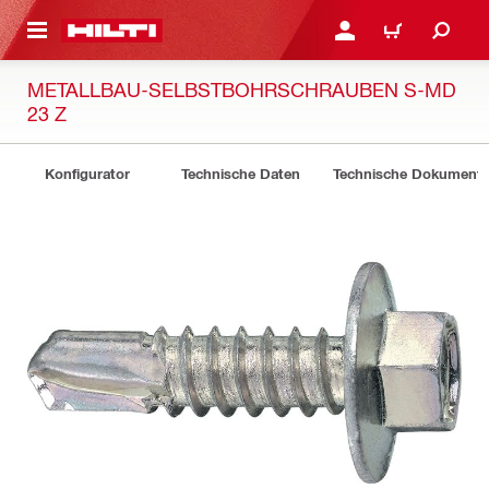
AUPTINHALT
ANMELDEN ODER REGIS
WARENKORB
METALLBAU-SELBSTBOHRSCHRAUBEN S-MD
23 Z
Konfigurator
Technische Daten
Technische Dokument