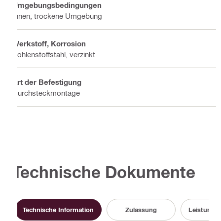
Umgebungsbedingungen
Innen, trockene Umgebung
Werkstoff, Korrosion
Kohlenstoffstahl, verzinkt
Art der Befestigung
Durchsteckmontage
Technische Dokumente
Technische Information
Zulassung
Leistungs