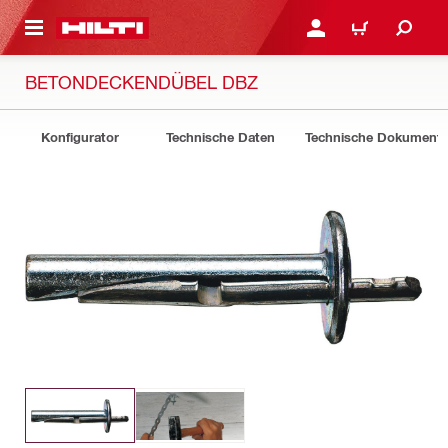
AUPTINHALT
ANMELDEN ODER REGIS
WARENKORB
BETONDECKENDÜBEL DBZ
Konfigurator
Technische Daten
Technische Dokument