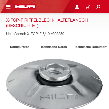
AUPTINHALT
ANMELDEN ODER REGIS
WARENKORB
X-FCP-F RIFFELBLECH-HALTEFLANSCH
(BESCHICHTET)
Halteflansch X-FCP-F 5/10
#308859
Konfigurator
Technische Daten
Technische Dokument