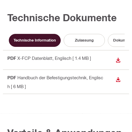
Technische Dokumente
Technische Information
Zulassung
Dokument
PDF
X-FCP Datenblatt
, Englisch
[ 1.4 MB ]
ANZEI
PDF
Handbuch der Befestigungstechnik
, Englisc
ANZEI
h
[ 6 MB ]