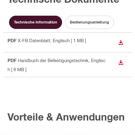
Technische Information
Bedienungsanleitung
PDF
X-FB Datenblatt
, Englisch
[ 1 MB ]
ANZEI
PDF
Handbuch der Befestigungstechnik
, Englisc
ANZEI
h
[ 6 MB ]
Vorteile & Anwendungen