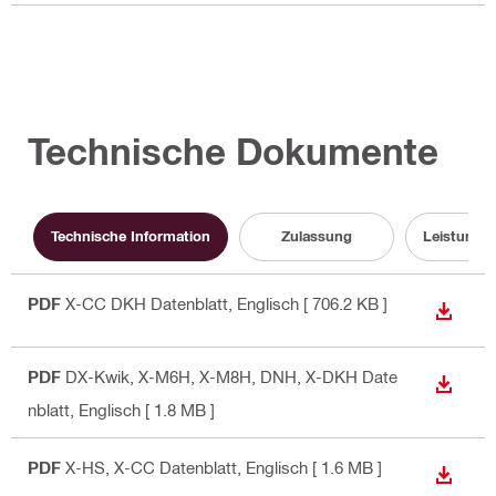
Technische Dokumente
Technische Information
Zulassung
Leistungs
PDF
X-CC DKH Datenblatt
, Englisch
[ 706.2 KB ]
ANZEI
PDF
DX-Kwik, X-M6H, X-M8H, DNH, X-DKH Date
ANZEI
nblatt
, Englisch
[ 1.8 MB ]
PDF
X-HS, X-CC Datenblatt
, Englisch
[ 1.6 MB ]
ANZEI