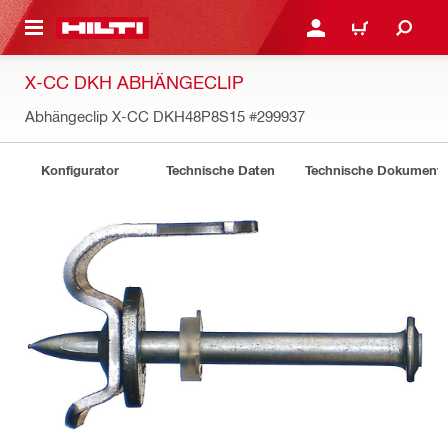
AUPTINHALT
ANMELDEN ODER REGIS
WARENKORB
X-CC DKH ABHÄNGECLIP
Abhängeclip X-CC DKH48P8S15
#299937
Konfigurator
Technische Daten
Technische Dokument