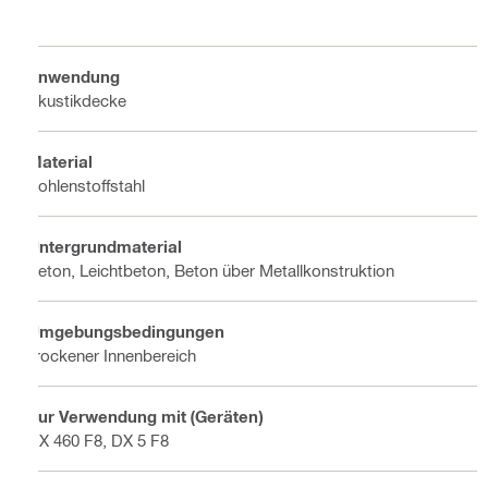
Anwendung
Akustikdecke
Material
Kohlenstoffstahl
Untergrundmaterial
Beton, Leichtbeton, Beton über Metallkonstruktion
Umgebungsbedingungen
Trockener Innenbereich
Zur Verwendung mit (Geräten)
DX 460 F8, DX 5 F8