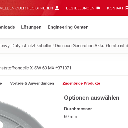
MELDEN ODER REGISTRIEREN
BESTELLUNGEN
KONTAKT‎
wnloads
Lösungen
Engineering Center
eavy-Duty ist jetzt kabellos! Die neue Generation Akku-Geräte ist d
nststoffrondelle X-SW 60 MX
#371371
e
Vorteile & Anwendungen
Zugehörige Produkte
Optionen auswählen
Durchmesser
60 mm