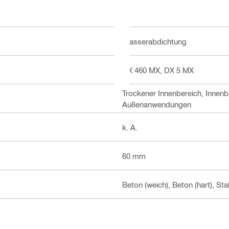
Wasserabdichtung
DX 460 MX, DX 5 MX
Trockener Innenbereich, Innen
Außenanwendungen
k. A.
60 mm
Beton (weich), Beton (hart), Sta