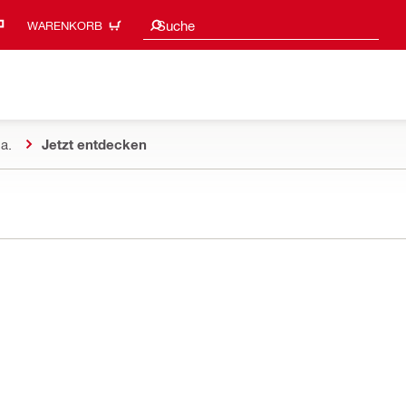
Suchvorschläge
Suche
WARENKORB
a.
Jetzt entdecken