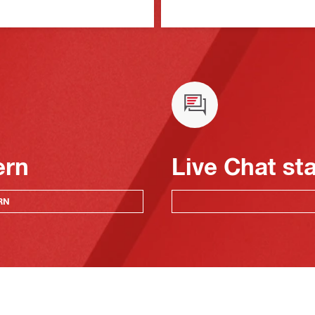
ern
Live Chat st
RN