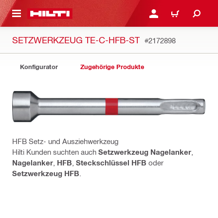
AUPTINHALT
ANMELDEN ODER REGIS
WARENKORB
SETZWERKZEUG TE-C-HFB-ST
#2172898
Konfigurator
Zugehörige Produkte
HFB Setz- und Ausziehwerkzeug
Hilti Kunden suchten auch
Setzwerkzeug Nagelanker
,
Nagelanker
,
HFB
,
Steckschlüssel HFB
oder
Setzwerkzeug HFB
.